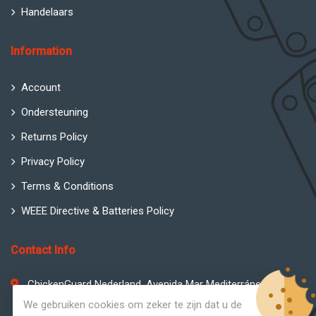
Handelaars
Information
Account
Ondersteuning
Returns Policy
Privacy Policy
Terms & Conditions
WEEE Directive & Batteries Policy
Contact Info
ChickenGuard Nederland, Avenida Mar Mediterráneo
Sotovila Guadiaro Edif. 3 Primera Planta, Oficinas 15 & 16
We gebruiken cookies om zeker te zijn dat u de