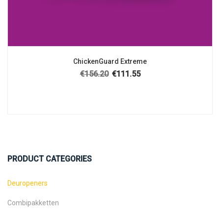
ChickenGuard Extreme
€
156.20
€
111.55
Oorspronkelijke prijs was: €156.20.
Huidige prijs is: €111.55.
PRODUCT CATEGORIES
Deuropeners
Combipakketten